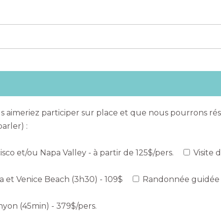
us aimeriez participer sur place et que nous pourrons ré
arler) :
sco et/ou Napa Valley - à partir de 125$/pers.
Visite 
ca et Venice Beach (3h30) - 109$
Randonnée guidée a
yon (45min) - 379$/pers.