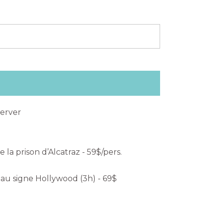
server
de la prison d’Alcatraz - 59$/pers.
u signe Hollywood (3h) - 69$